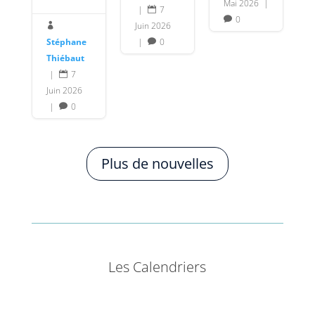
Mai 2026
|
|
7

0

Juin 2026

Stéphane
|
0

Thiébaut
|
7

Juin 2026
|
0

Plus de nouvelles
Les Calendriers