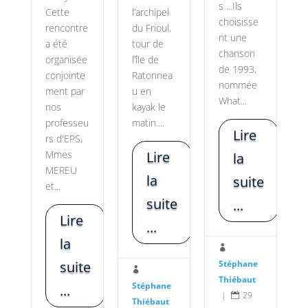
s ...Ils
Cette
l’archipel
choisisse
rencontre
du Frioul,
nt une
a été
tour de
chanson
organisée
l’île de
de 1993,
conjointe
Ratonnea
nommée
ment par
u en
What...
nos
kayak le
professeu
matin....
Lire
rs d'EPS,
Mmes
Lire
la
MEREU
la
suite
et...
suite
...
Lire
...
la

suite
Stéphane

Thiébaut
Stéphane
...
|
29

Thiébaut