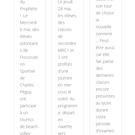
du
Le Jeudi
son tour
Prophète
28 mai,
de choisir
! Le
les élèves
la
Mercredi
des
nouvelle
6 mai, des
classes
sonnerie
élèves
de
... Peut-
volontaire
secondes
être aussi
s de
MRC1 et
car elle
l’Associati
2 ont
fait partie
on
profités
des
Sportive
d'une
dernières
de
journée
classes
Charles
en mer
encore
Péguy,
sous le
présentes
ont
soleil. Au
au lycée
participé
programm
durant
à un
e, départ
cette
tournoi
en
période
de beach-
navette
d'examen
volley.
vers