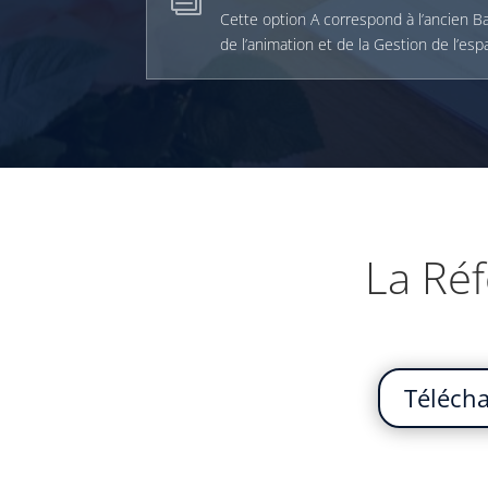
Cette option A correspond à l’ancien B
de l’animation et de la Gestion de l’e
La Réf
Télécha