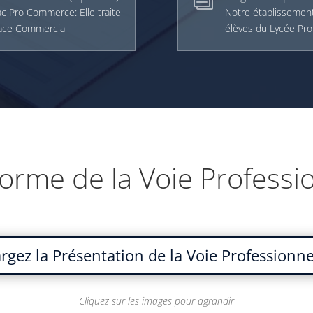
ac Pro Commerce: Elle traite
Notre établissement
space Commercial
élèves du Lycée Pro
orme de la Voie Professi
rgez la Présentation de la Voie Professionnel
Cliquez sur les images pour agrandir