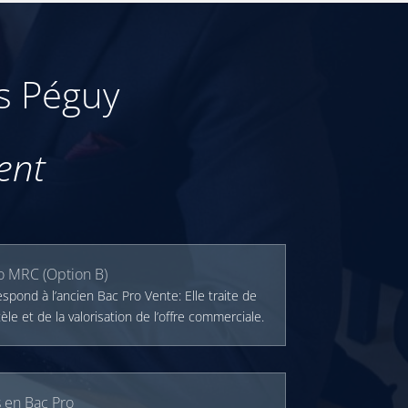
es Péguy
ent
ro MRC (Option B)
spond à l’ancien Bac Pro Vente: Elle traite de
èle et de la valorisation de l’offre commerciale.
 en Bac Pro