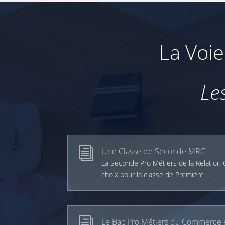
La Voie
Le
i
Une Classe de Seconde MRC
La Seconde Pro Métiers de la Relation 
choix pour la classe de Première
i
Le Bac Pro Métiers du Commerce et