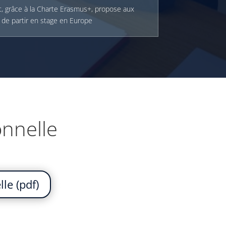
, grâce à la Charte Erasmus+, propose aux
 de partir en stage en Europe
onnelle
le (pdf)