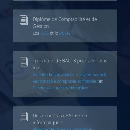
i
Diplôme de Comptabilité et de
Gestion
Les
DCG
et le
DSCG
i
Trois titres de BAC+3 pour aller plus
loin ...
Web Marketing
,
Bachelor événementiel,
Responsable comptable et financier
et
Banque-Assurance-Immobilier
i
Deux nouveaux BAC+ 3 en
informatique !
Rejoignez le titre de Concepteur