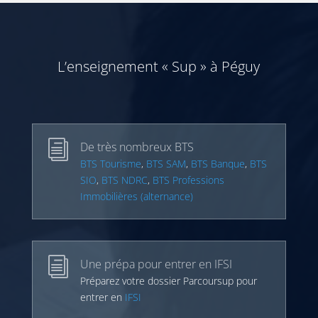
L’enseignement « Sup » à Péguy
i
De très nombreux BTS
BTS Tourisme
,
BTS SAM
,
BTS Banque
,
BTS
SIO
,
BTS NDRC
,
BTS Professions
Immobilières (alternance)
i
Une prépa pour entrer en IFSI
Préparez votre dossier Parcoursup pour
entrer en
IFSI