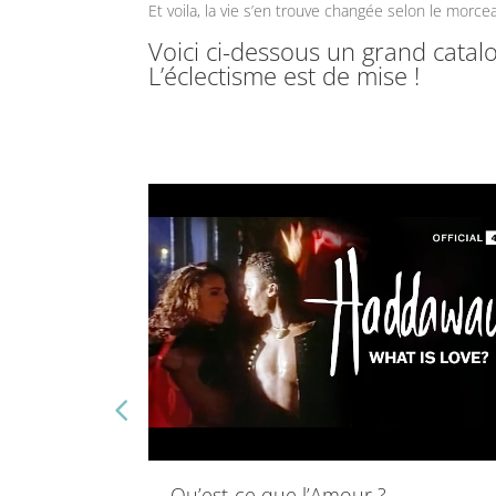
Et voila, la vie s’en trouve changée selon le morcea
Voici ci-dessous un grand catal
L’éclectisme est de mise !
Qu’est-ce que l’Amour ?