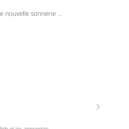
ue nouvelle sonnerie …
Bob et les apprenties …
Le son BA