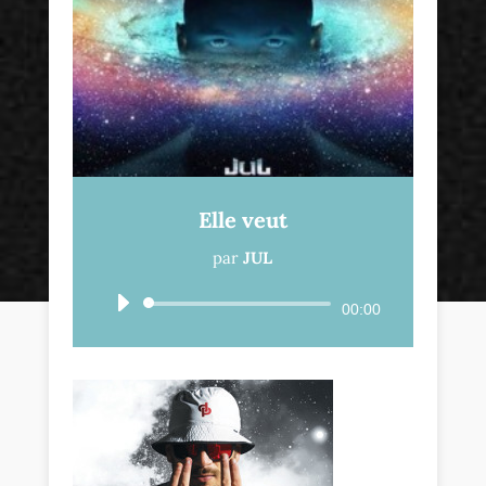
Elle veut
par
JUL
Lecteur
00:00
audio