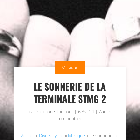
Musique
LE SONNERIE DE LA
TERMINALE STMG 2
par
Stéphane Thiébaut
|
6 Avr 24
|
Aucun
commentaire
Accueil
»
Divers Lycée
»
Musique
»
Le sonnerie de