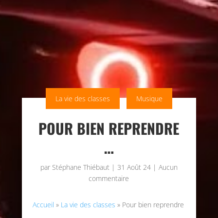
La vie des classes
Musique
POUR BIEN REPRENDRE
…
par
Stéphane Thiébaut
|
31 Août 24
|
Aucun
commentaire
Accueil
»
La vie des classes
»
Pour bien reprendre
…