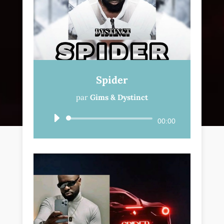
Spider
par
Gims & Dystinct
Lecteur
00:00
audio