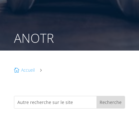
ANOTR
Accueil

5