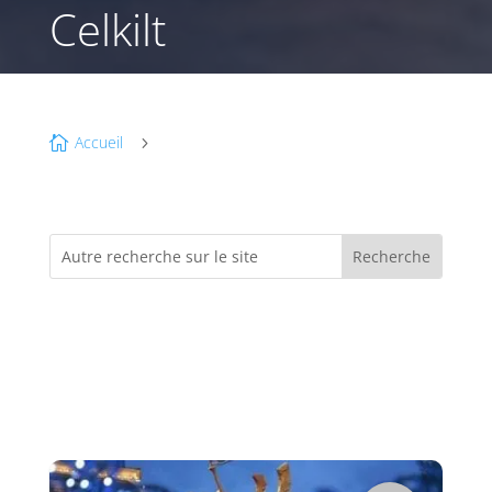
Celkilt
Accueil

5