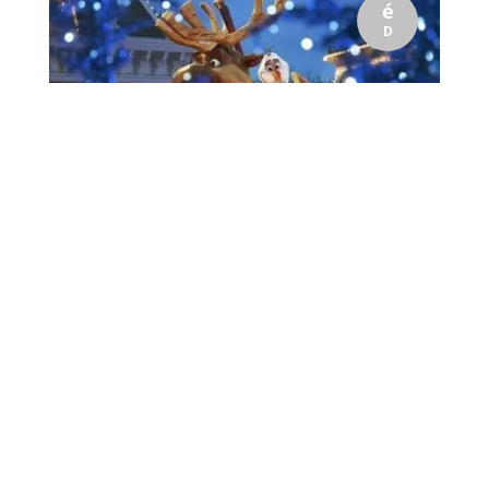
é
D
Pour finir l'année dans l'esprit de Noël, et avant de nous
retrouver pour franchir le cap du deuxième quart de ce
siècle, voici donc la dernière...
15
Pour Noël !
Stéphane Thiébaut
par