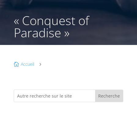
« Conquest of
Paradise »
Accueil

5