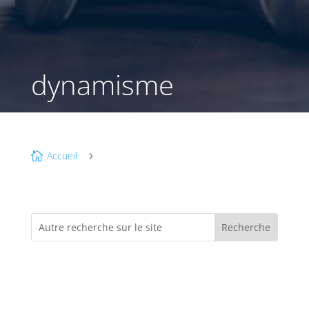
dynamisme
Accueil

5