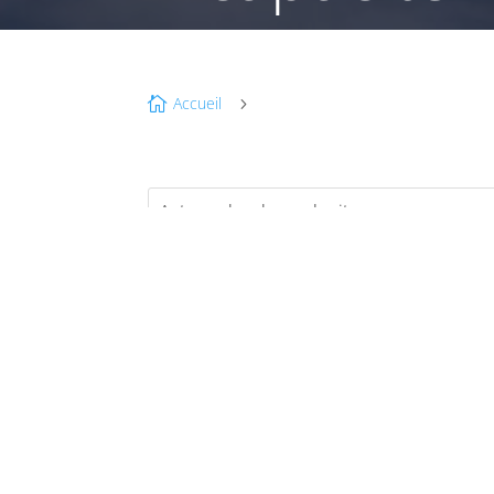
Accueil

5
SE