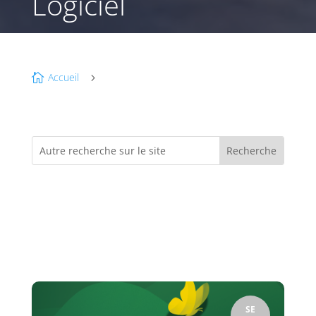
Logiciel
Accueil

5
SE