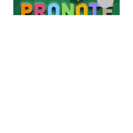
Pour rejoindre PRONOTE ELEVES Accédez à Pronote en
cliquant sur le bouton ci-dessus. Pensez à mémoriser ce
lien ou à mettre un raccourci sur votre...
4
Le Pronote nouveau est
arrivé !
Stéphane Thiébaut
par