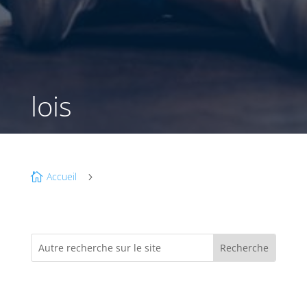
lois
Accueil

5