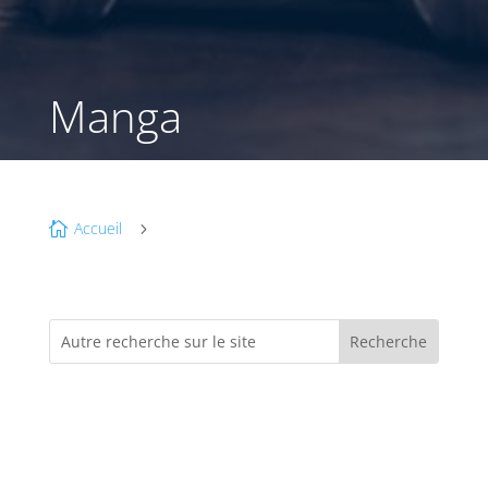
Manga
Accueil

5