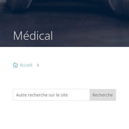
Médical
Accueil

5