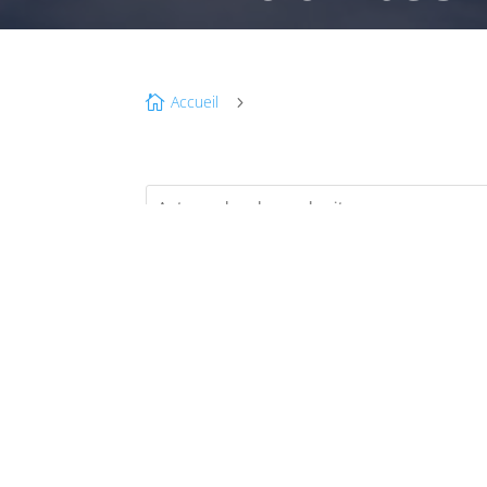
Accueil

5
NO