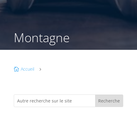
Montagne
Accueil

5