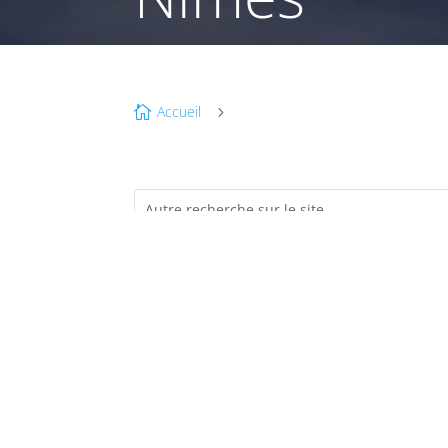
Accueil

5
JUI