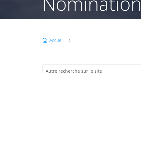
Nomination
Accueil

5