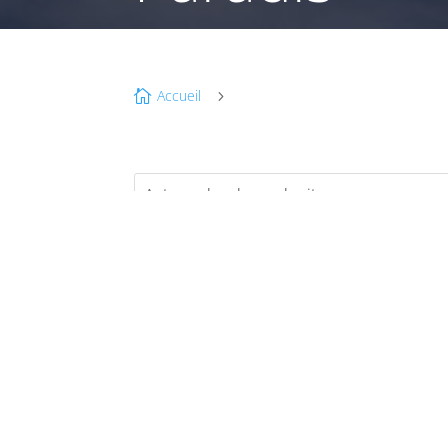
Accueil

5
JUI