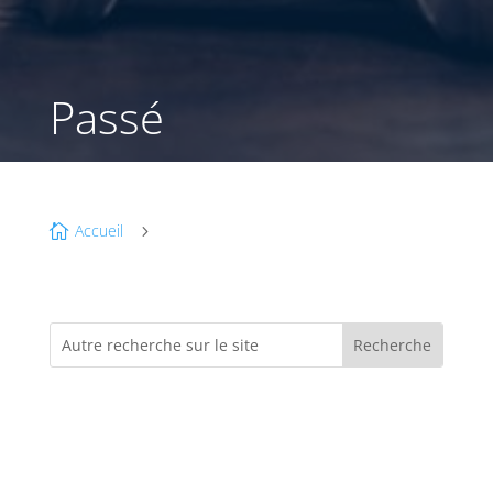
Passé
Accueil

5