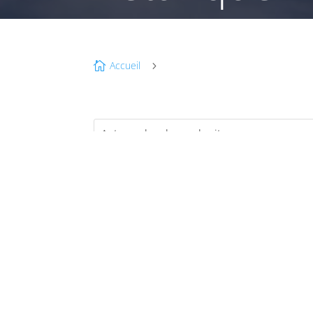
Accueil

5
MA