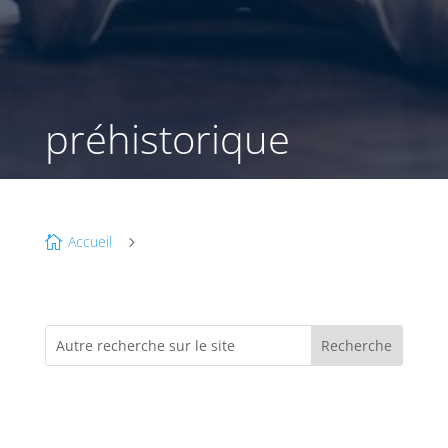
préhistorique
Accueil

5