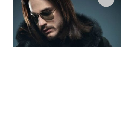
C'est au tour de la Première Tech 2 de remporter la
palme de l'assiduité ! Voici donc leur choix pour la
sonnerie des 15 prochains jours ... ! Un...
2
Je la connais …
Stéphane Thiébaut
par