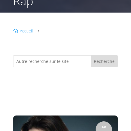
Rap
Accueil

5
AV