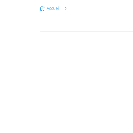
Accueil

5
JUI