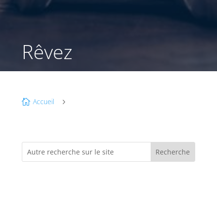
Rêvez
Accueil

5