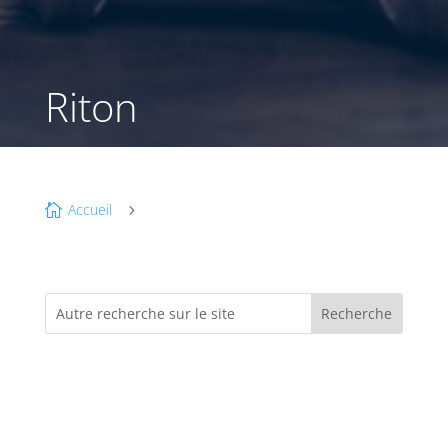
Riton
Accueil

5