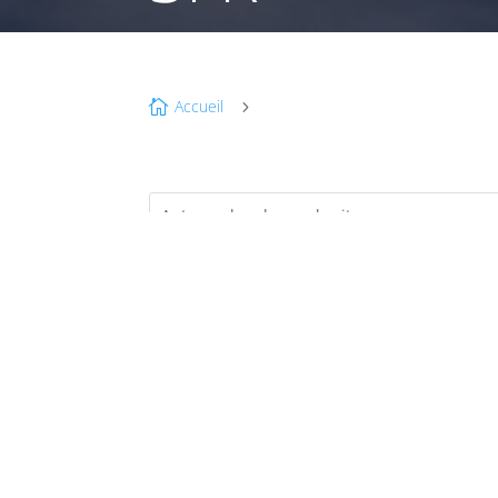
Accueil

5
NO