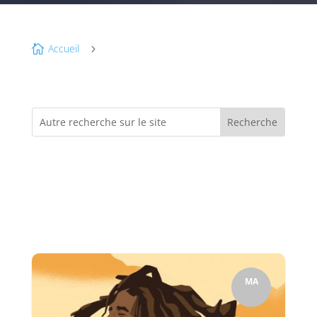
Accueil

5
MA