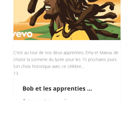
C'est au tour de nos deux apprenties, Emy et Maeva, de
choisir la sonnerie du lycée pour les 15 prochains jours
!Un choix historique avec ce célèbre...
13
Bob et les apprenties …
Stéphane Thiébaut
par