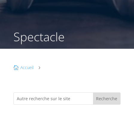
Spectacle
Accueil

5