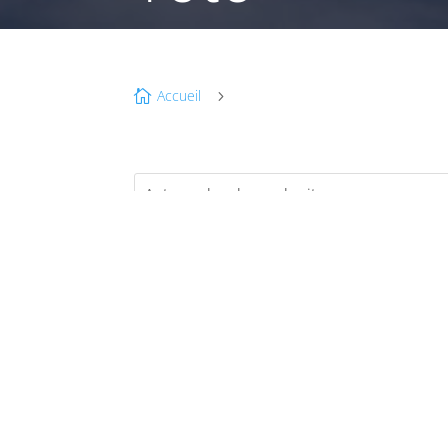
Accueil

5
AV