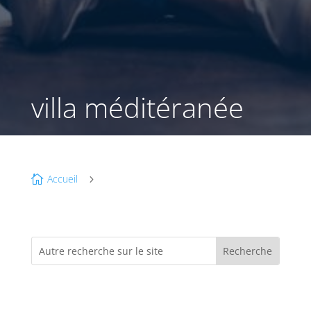
villa méditéranée
Accueil

5