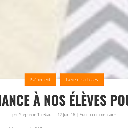
Evénement
La vie des classes
ANCE À NOS ÉLÈVES PO
par
Stéphane Thiébaut
|
12 Juin 16
|
Aucun commentaire