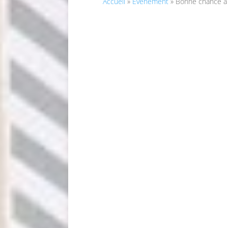
Accueil
»
Evénement
»
Bonne chance à 