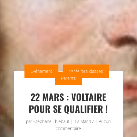
Evénement
La vie des classes
Parents
22 MARS : VOLTAIRE
POUR SE QUALIFIER !
par
Stéphane Thiébaut
|
12 Mar 17
|
Aucun
commentaire