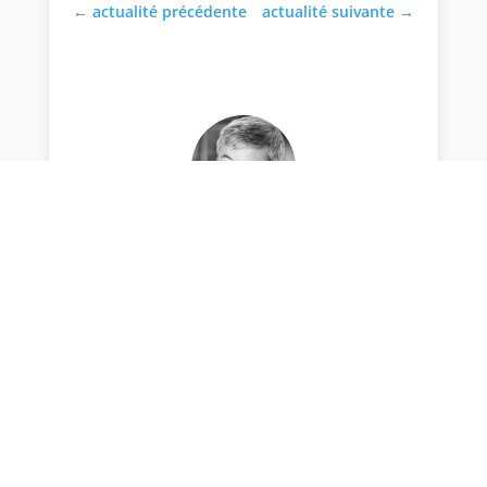
←
actualité précédente
actualité suivante
→
par Stéphane Thiébaut
Chef d'établissement de Charles Péguy, Lycée et
Enseignement Supérieur, responsable de
publication du site de l'établissement.