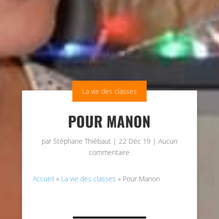
La vie des classes
POUR MANON
par
Stéphane Thiébaut
|
22 Déc 19
|
Aucun
commentaire
Accueil
»
La vie des classes
»
Pour Manon