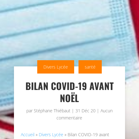
Divers Lycée
santé
BILAN COVID-19 AVANT
NOËL
par
Stéphane Thiébaut
|
31 Déc 20
|
Aucun
commentaire
Accueil
»
Divers Lycée
»
Bilan COVID-19 avant