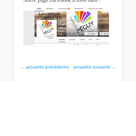
Notre page Facebook a 1000 fans !
←
actualité précédente
actualité suivante
→
Communication
,
COVID
,
Direction
,
Santé