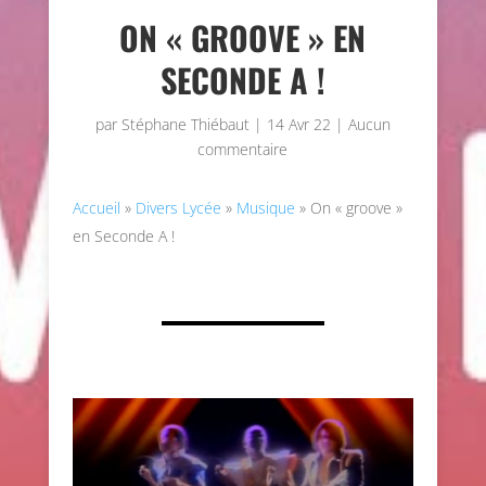
ON « GROOVE » EN
SECONDE A !
par
Stéphane Thiébaut
|
14 Avr 22
|
Aucun
commentaire
Accueil
»
Divers Lycée
»
Musique
»
On « groove »
en Seconde A !