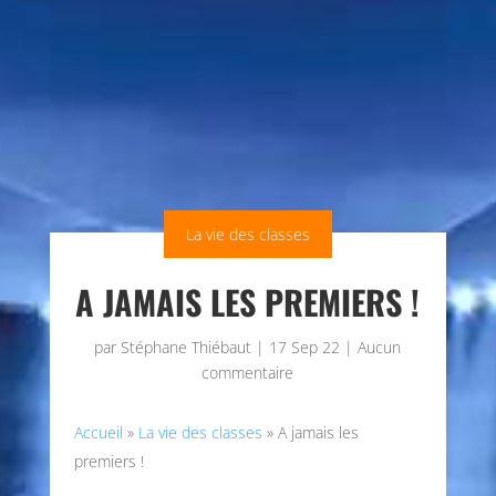
La vie des classes
A JAMAIS LES PREMIERS !
par
Stéphane Thiébaut
|
17 Sep 22
|
Aucun
commentaire
Accueil
»
La vie des classes
»
A jamais les
premiers !