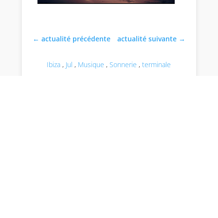
←
actualité précédente
actualité suivante
→
Ibiza
,
Jul
,
Musique
,
Sonnerie
,
terminale
par Stéphane Thiébaut
Chef d'établissement de Charles Péguy, Lycée et
Enseignement Supérieur, responsable de