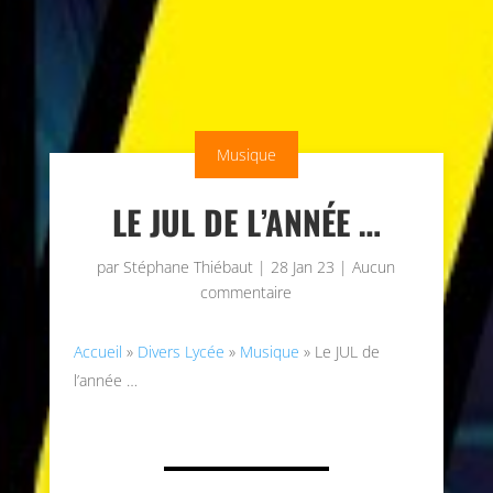
Musique
LE JUL DE L’ANNÉE …
par
Stéphane Thiébaut
|
28 Jan 23
|
Aucun
commentaire
Accueil
»
Divers Lycée
»
Musique
»
Le JUL de
l’année …