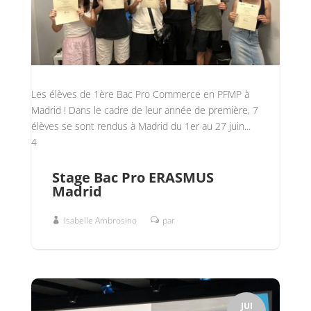
Les élèves de 1ère Bac Pro Commerce en PFMP à
Madrid ! Dans le cadre de leur année de première, 7
élèves se sont rendus à Madrid du 1er au 27 juin...
4
Stage Bac Pro ERASMUS
Madrid
Isabelle Ambrosino
par
JUI