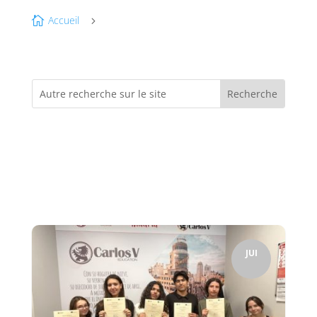
Accueil

5
JUI