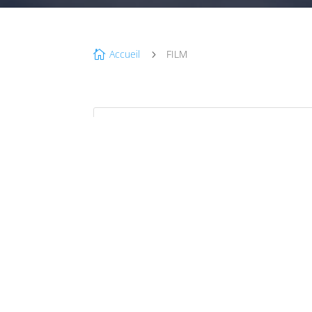
Accueil
FILM

5
JUI