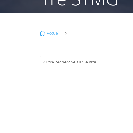
Accueil

5
é