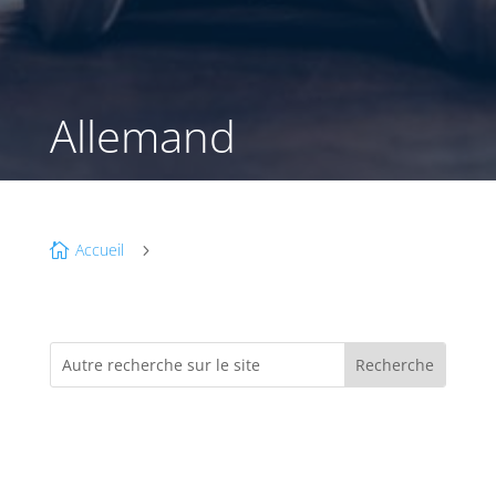
Allemand
Accueil

5