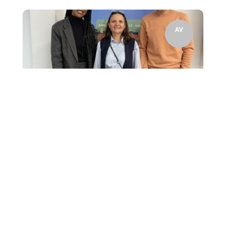
AV
Vendredi 27 mars matin, Charles PEGUY a accueilli le
GAN, dans le cadre d'un stage dating organisé pour les
étudiants de Bachelor Banque Assurance...
3
Le GAN assure : Job dating à
Charles Péguy !