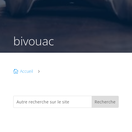
bivouac
Accueil

5