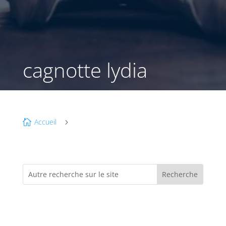
cagnotte lydia
Accueil

5