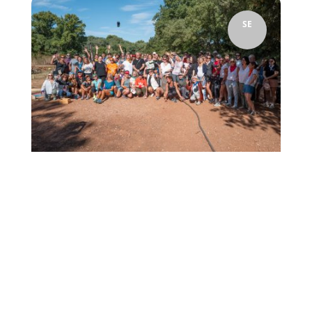
SE
Vendredi 29 Août, les professeurs et personnels de
Charles Péguy se sont retrouvés à ..... Rousset ! Ce n'est
pas une erreur d'itinéraire mais bien...
6
Rentrée des Equipes 2025-
2026
Isabelle Ambrosino
par