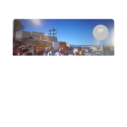
JUI
Cette année encore, les BTS Tourisme ont pu participer
au projet annuel pluridisciplinaire des classes de 5èmes
du Collège Notre Dame de France. ...
18